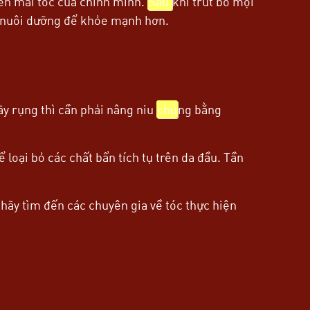
đến mái tóc của chính mình.
Sau
khi trút bỏ mọi
ợc nuôi dưỡng để khỏe mạnh hơn.
 rụng thì cần phải nâng niu
chú
ng bằng
 loại bỏ các chất bẩn tích tụ trên da đầu. Tần
hãy tìm đến các chuyên gia về tóc thực hiện