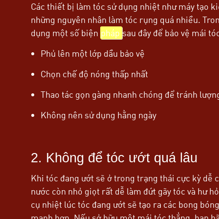
Các thiết bị làm tóc sử dụng nhiệt như máy tạo k
những nguyên nhân làm tóc rụng quá nhiều. Tro
dụng một số biện
pháp
sau đây để bảo vệ mái tó
Phủ lên một lớp dầu bảo vệ
Chọn chế độ nóng thấp nhất
Thao tác gọn gàng nhanh chóng để tránh lượng 
Không nên sử dụng hằng ngày
2. Không để tóc ướt quá lâu
Khi tóc đang ướt sẽ ở trong trạng thái cực kỳ dễ 
nước còn nhỏ giọt rất dễ làm đứt gãy tóc và hư h
cụ nhiệt lúc tóc đang ướt sẽ tạo ra các bong bón
manh hơn. Nếu sở hữu một mái tóc thẳng, bạn hã