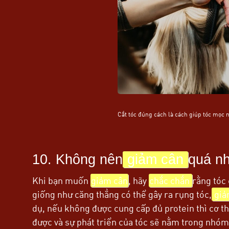
Cắt tóc đúng cách là cách giúp tóc mọc 
10. Không nên
giảm cân
quá n
Khi bạn muốn
giảm cân
, hãy
chắc chắn
rằng tóc 
giống như căng thẳng có thể gây ra rụng tóc,
giả
dụ, nếu không được cung cấp đủ protein thì cơ t
được và sự phát triển của tóc sẽ nằm trong nhóm 