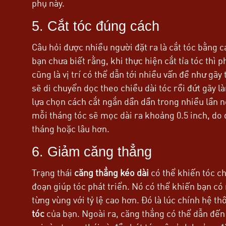
phụ này.
5. Cắt tóc đúng cách
Câu hỏi được nhiều người đặt ra là cắt tóc bằng c
bạn chưa biết rằng, khi thực hiện cắt tỉa tóc thì 
cũng là vị trí có thể dẫn tới nhiều vấn đề như gã
sẽ di chuyển dọc theo chiều dài tóc rồi đứt gãy 
lựa chọn cách cắt ngắn dần dần trong nhiều lần n
mỗi tháng tóc sẽ mọc dài ra khoảng 0.5 inch, do đ
tháng hoặc lâu hơn.
6. Giảm căng thẳng
Trạng thái
căng thẳng kéo dài
có thể khiến tóc ch
đoạn giúp tóc phát triển. Nó có thể khiến bạn có
từng vùng với tỷ lệ cao hơn. Đó là lúc chính hệ t
tóc
của bạn. Ngoài ra, căng thẳng có thể dẫn đế