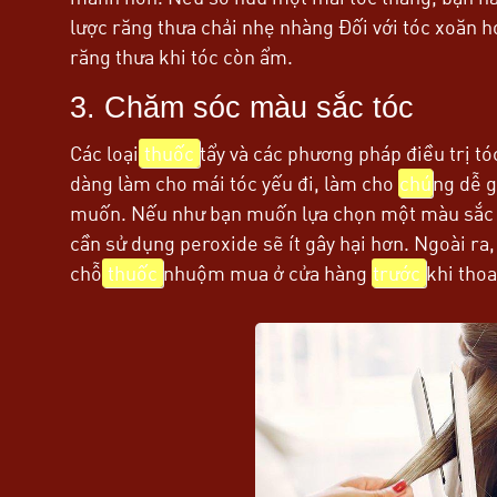
lược răng thưa chải nhẹ nhàng Đối với tóc xoăn h
răng thưa khi tóc còn ẩm.
3. Chăm sóc màu sắc tóc
Các loại
thuốc
tẩy và các phương pháp điều trị t
dàng làm cho mái tóc yếu đi, làm cho
chú
ng dễ 
muốn. Nếu như bạn muốn lựa chọn một màu sắc kh
cần sử dụng peroxide sẽ ít gây hại hơn. Ngoài ra,
chỗ
thuốc
nhuộm mua ở cửa hàng
trước
khi thoa