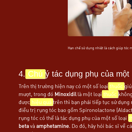
Hạn chế sử dụng nhiệt là cách giúp tóc
4.
Chú
ý tác dụng phụ của một 
Trên thị trường hiện nay có một số loại
thuốc
gi
mượt, trong đó
Minoxidil
là một loại
thuốc
không
được
hiệu quả
trên thì bạn phải tiếp tục sử dụng 
điều trị rụng tóc bao gồm Spironolactone (Aldact
rụng tóc có thể là tác dụng phụ của một số loại
t
beta
và
amphetamine
. Do đó, hãy hỏi bác sĩ về 