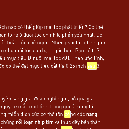
ách nào có thể giúp mái tóc phát triển? Có thể
phần lộ ra ở đuôi tóc chính là phần yếu nhất. Đó
y tóc hoặc tóc chẻ ngọn. Những sợi tóc chẻ ngọn
làm cho mái tóc của bạn ngắn hơn. Bạn có thể
ếu mục tiêu là nuôi mái tóc dài. Theo ước tính,
ó có thể đặt mục tiêu cắt tỉa 0.25 inch
sau
3
uyển sang giai đoạn nghỉ ngơi, bỏ qua giai
 nguy cơ mắc một tình trạng gọi là rụng tóc
hống miễn dịch của cơ thể tấn
cô
ng các
nang
n chứng
rối loạn nhịp tim
và thúc đẩy bản thân