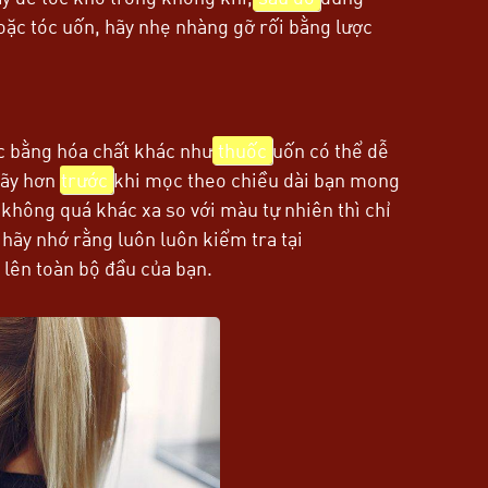
oặc tóc uốn, hãy nhẹ nhàng gỡ rối bằng lược
óc bằng hóa chất khác như
thuốc
uốn có thể dễ
gãy hơn
trước
khi mọc theo chiều dài bạn mong
ông quá khác xa so với màu tự nhiên thì chỉ
 hãy nhớ rằng luôn luôn kiểm tra tại
 lên toàn bộ đầu của bạn.